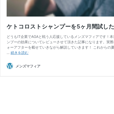
ケトコロストシャンプーを5ヶ月間試し
どうもIT企業でAGAと戦う人応援しているメンズマフィアです！
ンプーの効果についてレビューさせて頂きた記事になります。実際
ォーアフターを載せていきながら解説していきます！ これからの
ケ
…
続きを読む
ト
コ
メンズマフィア
ロ
ス
ト
シ
ャ
ン
プ
ー
を