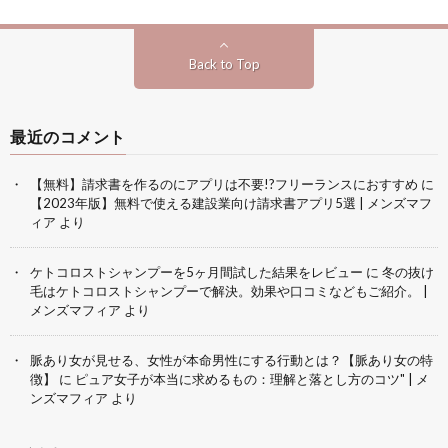
Back to Top
最近のコメント
【無料】請求書を作るのにアプリは不要!?フリーランスにおすすめ
に
【2023年版】無料で使える建設業向け請求書アプリ5選 | メンズマフ
ィア
より
ケトコロストシャンプーを5ヶ月間試した結果をレビュー
に
冬の抜け
毛はケトコロストシャンプーで解決。効果や口コミなどもご紹介。 |
メンズマフィア
より
脈あり女が見せる、女性が本命男性にする行動とは？【脈あり女の特
徴】
に
ピュア女子が本当に求めるもの：理解と落とし方のコツ" | メ
ンズマフィア
より