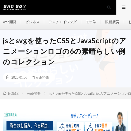
web開発
ビジネス
アンチエイジング
モテ学
眼精疲労
jsとsvgを使ったCSSとJavaScriptのア
ニメーションロゴの6の素晴らしい例
のコレクション
2020.01.06
web開発
web開発
jsとsvgを使ったCSSとJavaScriptのアニメー
HOME