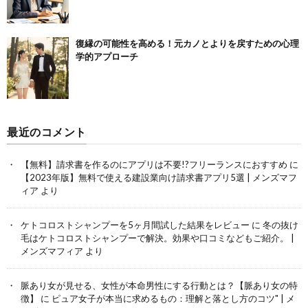
復縁の可能性を高める！元カノとよりを戻すための心理
学的アプローチ
最近のコメント
【無料】請求書を作るのにアプリは不要!?フリーランスにおすすめ
に
【2023年版】無料で使える建設業向け請求書アプリ5選 | メンズマフ
ィア
より
ケトコロストシャンプーを5ヶ月間試した結果をレビュー
に
冬の抜け
毛はケトコロストシャンプーで解決。効果や口コミなどもご紹介。 |
メンズマフィア
より
脈あり女が見せる、女性が本命男性にする行動とは？【脈あり女の特
徴】
に
ピュア女子が本当に求めるもの：理解と落とし方のコツ" | メ