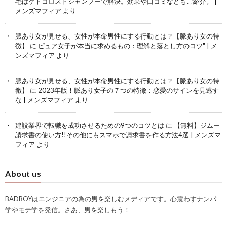
毛はケトコロストシャンプーで解決。効果や口コミなどもご紹介。 |
メンズマフィア
より
脈あり女が見せる、女性が本命男性にする行動とは？【脈あり女の特
徴】
に
ピュア女子が本当に求めるもの：理解と落とし方のコツ" | メ
ンズマフィア
より
脈あり女が見せる、女性が本命男性にする行動とは？【脈あり女の特
徴】
に
2023年版！脈あり女子の７つの特徴：恋愛のサインを見逃す
な | メンズマフィア
より
建設業界で転職を成功させるための9つのコツとは
に
【無料】ジムー
請求書の使い方!!その他にもスマホで請求書を作る方法4選 | メンズマ
フィア
より
About us
BADBOYはエンジニアの為の男を楽しむメディアです。心震わすナンパ
学やモテ学を発信。さあ、男を楽しもう！