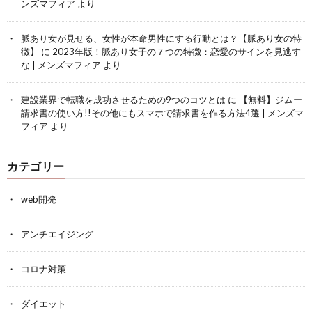
ンズマフィア
より
脈あり女が見せる、女性が本命男性にする行動とは？【脈あり女の特
徴】
に
2023年版！脈あり女子の７つの特徴：恋愛のサインを見逃す
な | メンズマフィア
より
建設業界で転職を成功させるための9つのコツとは
に
【無料】ジムー
請求書の使い方!!その他にもスマホで請求書を作る方法4選 | メンズマ
フィア
より
カテゴリー
web開発
アンチエイジング
コロナ対策
ダイエット