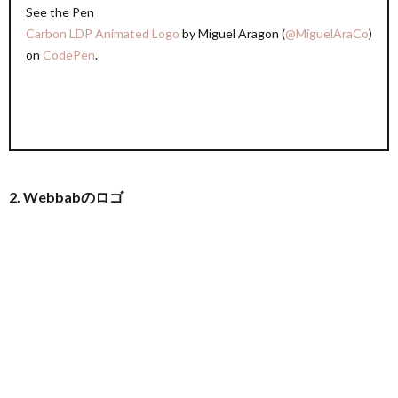
See the Pen
Carbon LDP Animated Logo
by Miguel Aragon (
@MiguelAraCo
)
on
CodePen
.
2. Webbabのロゴ