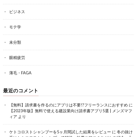
ビジネス
モテ学
未分類
眼精疲労
薄毛・FAGA
最近のコメント
【無料】請求書を作るのにアプリは不要!?フリーランスにおすすめ
に
【2023年版】無料で使える建設業向け請求書アプリ5選 | メンズマフ
ィア
より
ケトコロストシャンプーを5ヶ月間試した結果をレビュー
に
冬の抜け