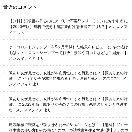
最近のコメント
【無料】請求書を作るのにアプリは不要!?フリーランスにおすすめ
に
【2023年版】無料で使える建設業向け請求書アプリ5選 | メンズマフ
ィア
より
ケトコロストシャンプーを5ヶ月間試した結果をレビュー
に
冬の抜け
毛はケトコロストシャンプーで解決。効果や口コミなどもご紹介。 |
メンズマフィア
より
脈あり女が見せる、女性が本命男性にする行動とは？【脈あり女の特
徴】
に
ピュア女子が本当に求めるもの：理解と落とし方のコツ" | メ
ンズマフィア
より
脈あり女が見せる、女性が本命男性にする行動とは？【脈あり女の特
徴】
に
2023年版！脈あり女子の７つの特徴：恋愛のサインを見逃す
な | メンズマフィア
より
建設業界で転職を成功させるための9つのコツとは
に
【無料】ジムー
請求書の使い方!!その他にもスマホで請求書を作る方法4選 | メンズマ