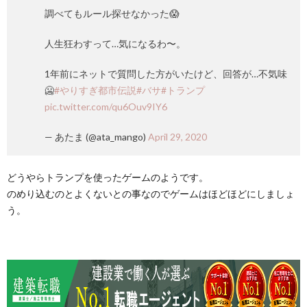
調べてもルール探せなかった😱
人生狂わすって…気になるわ〜。
1年前にネットで質問した方がいたけど、回答が…不気味
🥶
#やりすぎ都市伝説
#バサ
#トランプ
pic.twitter.com/qu6Ouv9IY6
— あたま (@ata_mango)
April 29, 2020
どうやらトランプを使ったゲームのようです。
のめり込むのとよくないとの事なのでゲームはほどほどにしましょ
う。