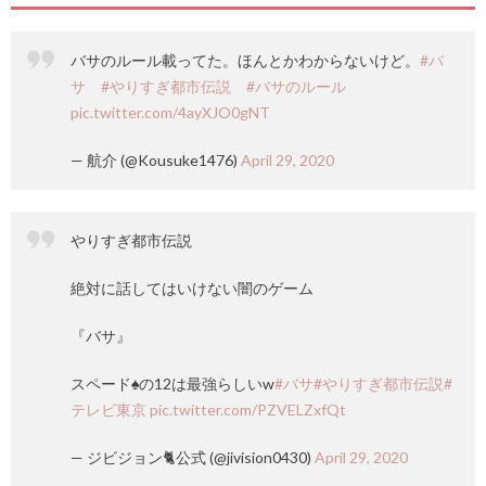
バサのルール載ってた。ほんとかわからないけど。
#バ
サ
#やりすぎ都市伝説
#バサのルール
pic.twitter.com/4ayXJO0gNT
— 航介 (@Kousuke1476)
April 29, 2020
やりすぎ都市伝説
絶対に話してはいけない闇のゲーム
『バサ』
スペード♠️の12は最強らしいw
#バサ
#やりすぎ都市伝説
#
テレビ東京
pic.twitter.com/PZVELZxfQt
— ジビジョン🐈公式 (@jivision0430)
April 29, 2020