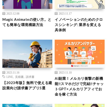
2023.12.08
2023.11.17
Magic Animateの使い方。と
イノベーションのためのクロ
ても簡単な環境構築方法
スシンキング: 業界を変える
具体例
2023.11.16
2023.11.10
LINE
,
見積書
,
請求書
AI副業！メルカリ衝撃の新機
【2023年版】無料で使える建
能‼️スマホだけで完結‼️チャッ
設業向け請求書アプリ5選
トGPT×メルカリアフィでお
金を稼ぐ方法