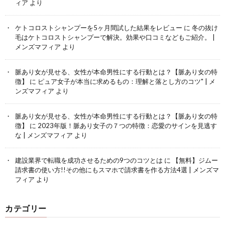
ィア
より
ケトコロストシャンプーを5ヶ月間試した結果をレビュー
に
冬の抜け
毛はケトコロストシャンプーで解決。効果や口コミなどもご紹介。 |
メンズマフィア
より
脈あり女が見せる、女性が本命男性にする行動とは？【脈あり女の特
徴】
に
ピュア女子が本当に求めるもの：理解と落とし方のコツ" | メ
ンズマフィア
より
脈あり女が見せる、女性が本命男性にする行動とは？【脈あり女の特
徴】
に
2023年版！脈あり女子の７つの特徴：恋愛のサインを見逃す
な | メンズマフィア
より
建設業界で転職を成功させるための9つのコツとは
に
【無料】ジムー
請求書の使い方!!その他にもスマホで請求書を作る方法4選 | メンズマ
フィア
より
カテゴリー