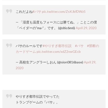
これだよね
#バサ
pic.twitter.com/ZsKJkfDWz5
— 「湿度も温度もフォースには勝てぬ。」ことこの僕
「ベイダーの”ma-“」です。 (@d6c6m6)
April 29, 2020
バサのルールです
#やりすぎ都市伝説
#バサ
#禁断の
カードゲーム
pic.twitter.com/xdZ2vwGEcb
— 高校生アングラーしおん (@sion0816base)
April 29,
2020
やりすぎ都市伝説でやってた
トランプゲームの『バサ』。