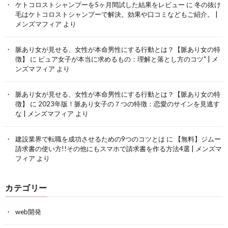
ケトコロストシャンプーを5ヶ月間試した結果をレビュー
に
冬の抜け
毛はケトコロストシャンプーで解決。効果や口コミなどもご紹介。 |
メンズマフィア
より
脈あり女が見せる、女性が本命男性にする行動とは？【脈あり女の特
徴】
に
ピュア女子が本当に求めるもの：理解と落とし方のコツ" | メ
ンズマフィア
より
脈あり女が見せる、女性が本命男性にする行動とは？【脈あり女の特
徴】
に
2023年版！脈あり女子の７つの特徴：恋愛のサインを見逃す
な | メンズマフィア
より
建設業界で転職を成功させるための9つのコツとは
に
【無料】ジムー
請求書の使い方!!その他にもスマホで請求書を作る方法4選 | メンズマ
フィア
より
カテゴリー
web開発