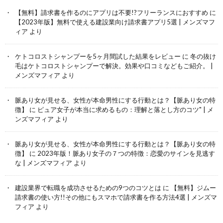
【無料】請求書を作るのにアプリは不要!?フリーランスにおすすめ
に
【2023年版】無料で使える建設業向け請求書アプリ5選 | メンズマフ
ィア
より
ケトコロストシャンプーを5ヶ月間試した結果をレビュー
に
冬の抜け
毛はケトコロストシャンプーで解決。効果や口コミなどもご紹介。 |
メンズマフィア
より
脈あり女が見せる、女性が本命男性にする行動とは？【脈あり女の特
徴】
に
ピュア女子が本当に求めるもの：理解と落とし方のコツ" | メ
ンズマフィア
より
脈あり女が見せる、女性が本命男性にする行動とは？【脈あり女の特
徴】
に
2023年版！脈あり女子の７つの特徴：恋愛のサインを見逃す
な | メンズマフィア
より
建設業界で転職を成功させるための9つのコツとは
に
【無料】ジムー
請求書の使い方!!その他にもスマホで請求書を作る方法4選 | メンズマ
フィア
より