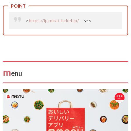
>
https://lp.mirai-ticket.jp/
<<<
m
enu