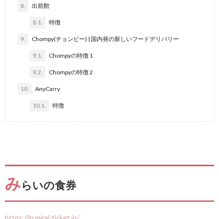
8.
出前館
8.1.
特徴
9.
Chompy(チョンピー) | 国内発の新しいフードデリバリー
9.1.
Chompyの特徴 1
9.2.
Chompyの特徴 2
10.
AnyCarry
10.1.
特徴
み
らいの食券
https://lp.mirai-ticket.jp/