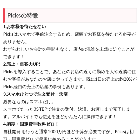
Picksの特徴
1,お客様を待たせない
Picksはスマホで事前注文するため、店頭でお客様を待たせる必要が
ありません。
わずらわしいお会計の手間もなく、店内の混雑を未然に防ぐことが
できます！
2,売上・集客力UP!
Picksを導入することで、あなたのお店の近くに勤める人や近隣に住
むお客様があなたのお店にやってきます。既に1日の売上の約20%が
Picks経由の売上の店舗の事例もあります。
3,スマホひとつで注文受付・決済
必要なものはスマホだけ。
スマホでたった3STEPで注文の受付、決済、お渡しまで完了しま
す。アルバイトでも使えるほどかんたんに操作できます！
4,初期・固定費手数料ゼロ！
自社開発 を行うと通常1000万円ほど予算が必要ですが、Picksは初
期・固定費ゼロ で簡単に始めることができます。