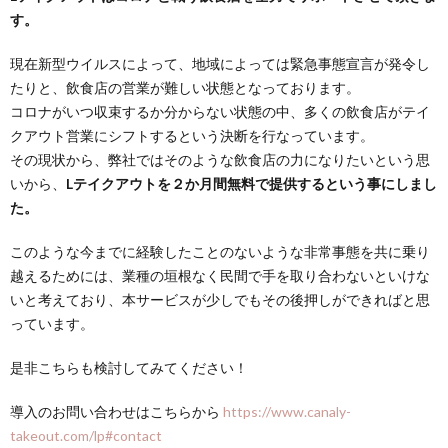
す。
現在新型ウイルスによって、地域によっては緊急事態宣言が発令し
たりと、飲食店の営業が難しい状態となっております。
コロナがいつ収束するか分からない状態の中、多くの飲食店が
テイ
クアウト営業にシフトする
という決断を行なっています。
その現状から、弊社ではそのような飲食店の力になりたいという思
いから、
Lテイクアウトを
２か月間無料で提供する
という事にしまし
た。
このような今までに経験したことのないような非常事態を共に乗り
越えるためには、業種の垣根なく民間で手を取り合わないといけな
いと考えており、本サービスが少しでもその後押しができればと思
っています。
是非こちらも検討してみてください！
導入のお問い合わせはこちらから
https://www.canaly-
takeout.com/lp#contact