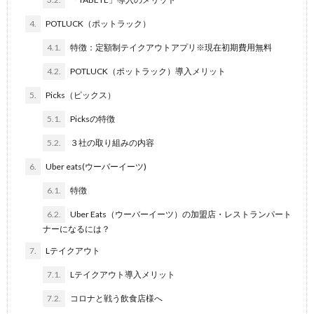
4.
POTLUCK（ポットラック）
4.1.
特徴：定額制テイクアウトアプリ※現在初期費用無料
4.2.
POTLUCK（ポットラック）導入メリット
5.
Picks（ピックス）
5.1.
Picksの特徴
5.2.
３社の取り組みの内容
6.
Uber eats(ウーバーイーツ)
6.1.
特徴
6.2.
Uber Eats（ウーバーイーツ）の加盟店・レストランパート
ナーになるには？
7.
Lテイクアウト
7.1.
Lテイクアウト導入メリット
7.2.
コロナと戦う飲食店様へ