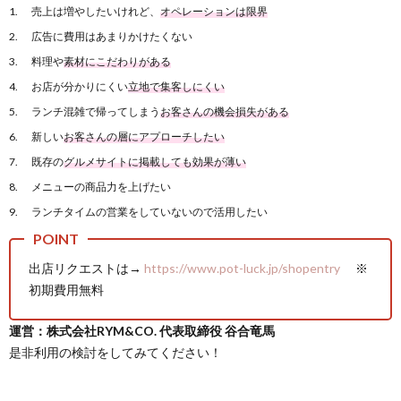
売上は増やしたいけれど、
オペレーションは限界
広告に費用はあまりかけたくない
料理や
素材にこだわりがある
お店が分かりにくい
立地で集客しにくい
ランチ混雑で帰ってしまう
お客さんの機会損失がある
新しい
お客さんの層にアプローチしたい
既存の
グルメサイトに掲載しても効果が薄い
メニューの商品力を上げたい
ランチタイムの営業をしていないので活用したい
出店リクエストは→
https://www.pot-luck.jp/shopentry
※
初期費用無料
運営：株式会社RYM&CO. 代表取締役 谷合竜馬
是非利用の検討をしてみてください！